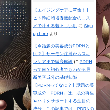
【エイジングケアに革命！】
ヒト幹細胞培養液配合のコス
メで叶える若々しい肌
に
Sign
up here
より
【今話題の美容成分PDRNと
は？】サーモン注射からスキ
ンケアまで徹底解説
に
PDRN
って何？初心者でもわかる最
新美容成分の基礎知識
【PDRNってなに？】話題の美
容成分「PDRN」は、肌の再生
やハリをサポートする注目の
成分。この記事では、PDRNの