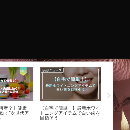
美容ニュース
美容の基本
て何者？】健康・
【自宅で簡単！】最新ホワイ
【美白の
効く”次世代ア
トニングアイテムで白い歯を
サム酸の
体
目指そう
ンケアア