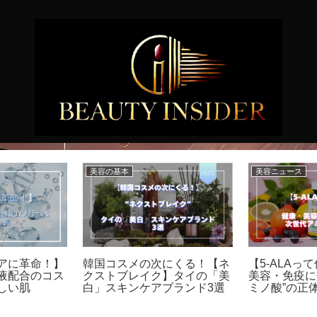
美容の基本
美容ニュース
アに革命！】
韓国コスメの次にくる！【ネ
【5-ALAっ
液配合のコス
クストブレイク】タイの「美
美容・免疫に
しい肌
白」スキンケアブランド3選
ミノ酸”の正