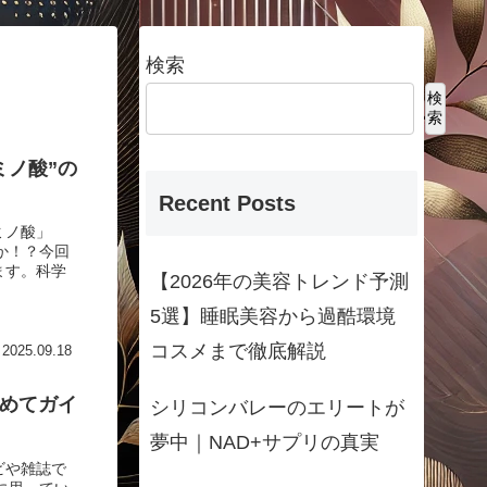
検索
検
索
ミノ酸”の
Recent Posts
ミノ酸」
か！？今回
ます。科学
【2026年の美容トレンド予測
5選】睡眠美容から過酷環境
コスメまで徹底解説
2025.09.18
じめてガイ
シリコンバレーのエリートが
夢中｜NAD+サプリの真実
ビや雑誌で