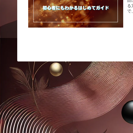
目
る
で、