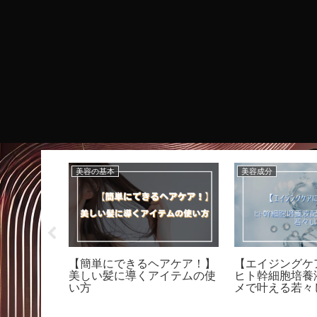
美容の基本
美容成分
容のすべ
【簡単にできるヘアケア！】
【エイジングケ
成分で肌の
美しい髪に導くアイテムの使
ヒト幹細胞培養
い方
メで叶える若々