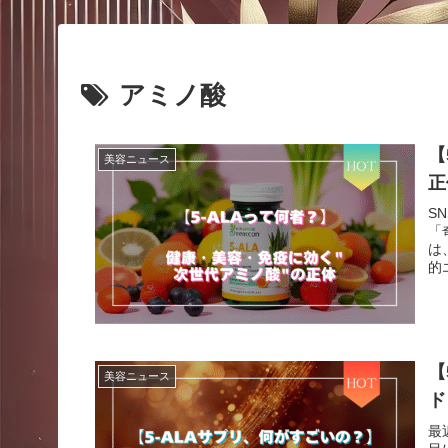
アミノ酸
【
美容ニュース
正
S
「
は
的エ
【
美容ニュース
ド
最