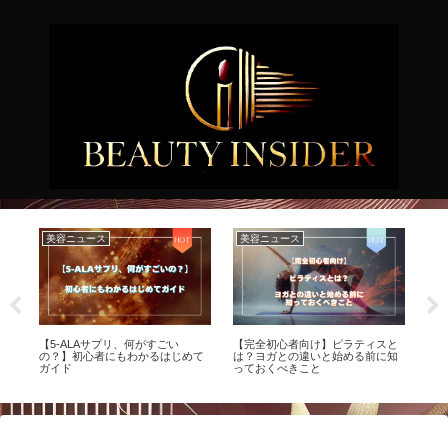
美容ニュース
美容ニュース
美
る
【5-ALAサプリ、何がすごい
【完全初心者向け】ピラティスと
【
集
の？】初心者にもわかるはじめて
は？ヨガとの違いと始める前に知
酸
ガイド
っておくべきこと
イ