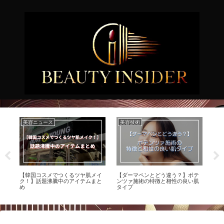
美容ニュース
美容技術
美
か
【韓国コスメでつくるツヤ肌メイ
【ダーマペンとどう違う？】ポテ
【
し
ク！】話題沸騰中のアイテムまと
ンツァ施術の特徴と相性の良い肌
ア
め
タイプ