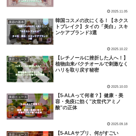
2025.11.05
韓国コスメの次にくる！【ネクス
美容の基本
トブレイク】タイの「美白」スキ
ンケアブランド3選
2025.10.22
【レチノールに挫折した人へ！】
美容ニュース
植物由来バクチオールで刺激なく
ハリを取り戻す秘密
2025.10.03
【5-ALAって何者？】健康・美
美容ニュース
容・免疫に効く”次世代アミノ
酸”の正体
2025.09.18
【5-ALAサプリ、何がすごい
美容ニュース