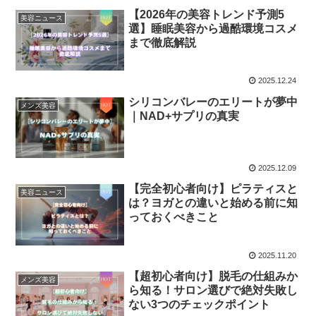
【2026年の美容トレンド予測5
美容ニュース
選】睡眠美容から過酷環境コスメ
まで徹底解説
2025.12.24
シリコンバレーのエリートが夢中
メンズ美容
｜NAD+サプリの真実
2025.12.09
【完全初心者向け】ピラティスと
美容ニュース
は？ヨガとの違いと始める前に知
っておくべきこと
2025.11.20
【超初心者向け】脱毛の仕組みか
メンズ美容
ら知る！サロン選びで絶対失敗し
ない3つのチェックポイント