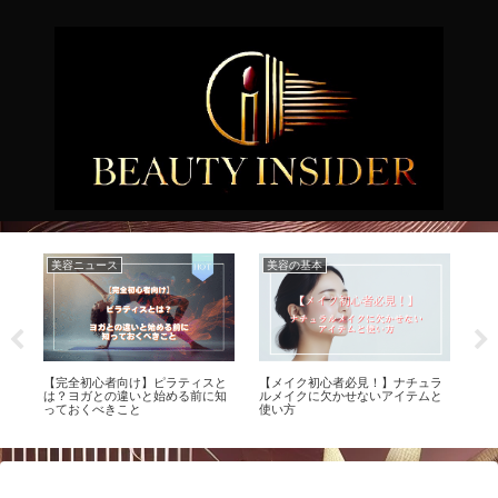
美容ニュース
美容の基本
美
効
【完全初心者向け】ピラティスと
【メイク初心者必見！】ナチュラ
【
は？ヨガとの違いと始める前に知
ルメイクに欠かせないアイテムと
酸
っておくべきこと
使い方
イ