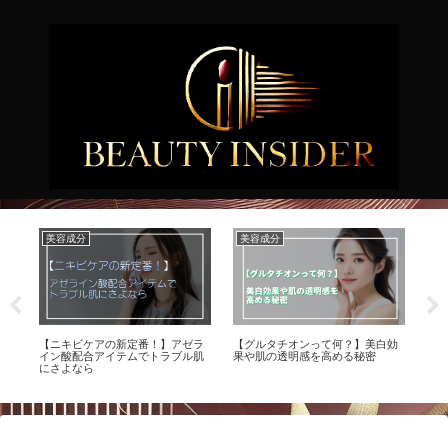
美容成分
美容成分
メ
【ニキビケアの新定番！】アゼラ
【グルタチオンって何？】美白効
【
て
イン酸配合アイテムでトラブル肌
果や肌の透明感を高める秘密
男
にさよなら