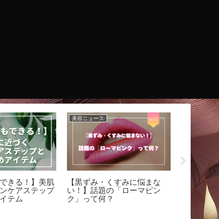
美容ニュース
美容ニュース
できる！】美肌
【黒ずみ・くすみに悩まな
【最新の
ンケアステップ
い！】話題の「ローマピン
2025】
イテム
ク」って何？
ケア＆メ