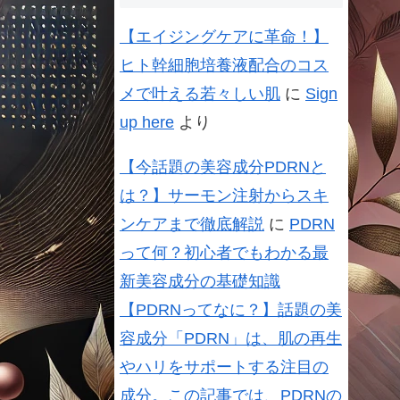
【エイジングケアに革命！】
ヒト幹細胞培養液配合のコス
メで叶える若々しい肌
に
Sign
up here
より
【今話題の美容成分PDRNと
は？】サーモン注射からスキ
ンケアまで徹底解説
に
PDRN
って何？初心者でもわかる最
新美容成分の基礎知識
【PDRNってなに？】話題の美
容成分「PDRN」は、肌の再生
やハリをサポートする注目の
成分。この記事では、PDRNの