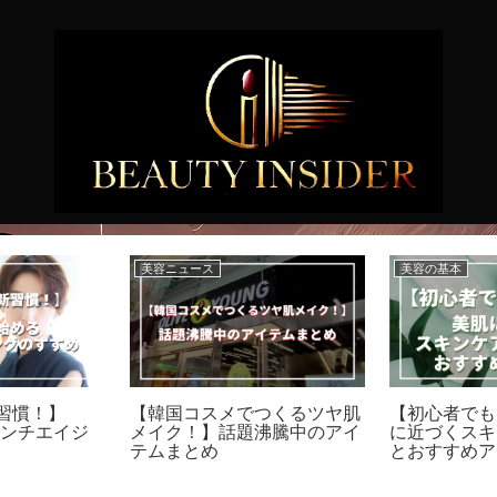
美容ニュース
美容の基本
習慣！】
【韓国コスメでつくるツヤ肌
【初心者でも
アンチエイジ
メイク！】話題沸騰中のアイ
に近づくスキ
テムまとめ
とおすすめア