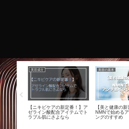
美容成分
美容の基本
PDRNと
【ニキビケアの新定番！】ア
【美と健康の新
射からスキ
ゼライン酸配合アイテムでト
NMNで始める
説
ラブル肌にさよなら
ングのすすめ