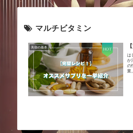
マルチビタミン
【
美容の基本
は
か
の
業。