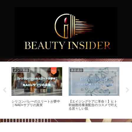
メンズ美容
美容成分
メ
イ
シリコンバレーのエリートが夢中
【エイジングケアに革命！】ヒト
【
と
｜NAD+サプリの真実
幹細胞培養液配合のコスメで叶え
を
る若々しい肌