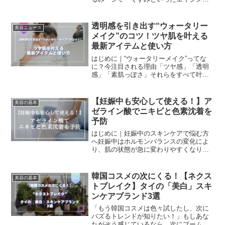
サインが現れます。しかし、適切な成分
を選び、正しいスキンケアを続けること
で、これらの肌悩みを改善し、若々しい
透明感を引き出す“ウォータリー
美容ニュース
肌 をキープすることが可...
メイク”のコツ！ツヤ肌を叶える
最新アイテムと使い方
はじめに｜“ウォータリーメイク”ってな
に？今注目される理由「ツヤ感」「透明
感」「素肌っぽさ」それらをすべて叶え
るのが、今話題の“ウォータリーメイク”で
す！！まるで内側から発光するようなみ
ずみずしい肌に見せるこのメイクは、韓
【妊娠中も安心して使える！】ア
美容の基本
国ビューティーの流...
ゼライン酸でニキビと色素沈着を
予防
はじめに｜妊娠中のスキンケアで悩む方
へ妊娠中はホルモンバランスの変化によ
り、肌の状態が急に変わりやすくなりま
す。特にニキビや色素沈着（肝斑、シ
ミ）といったトラブルが目立つようにな
り、これまでのスキンケアでは対応しき
韓国コスメの次にくる！【ネクス
美容の基本
れないケースも。。。さらに...
トブレイク】タイの「美白」スキ
ンケアブランド3選
「もう韓国コスメは色々試したし、次に
バズるトレンドが知りたい！」もしあな
たがそう感じているなら、次にブームが