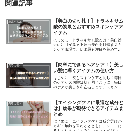
関連記事
【美白の切り札！】トラネキサム
美容の基本
酸の効果とおすすめスキンケアア
イテム
はじめに｜トラネキサム酸とは？美白効
果に注目が集まる理由美白を目指すスキ
ンケア市場で、いま最も注目を集めてい
る成分のひとつが「トラネキサム酸」で
す。もともとは医薬品として開発され、
止血剤や抗炎症剤として使われてきたト
【簡単にできるヘアケア！】美し
美容の基本
ラネキサム酸ですが、美容...
い髪に導くアイテムの使い方
はじめに｜髪もスキンケアと同じ！毎日
のケアが大切髪は肌と同じように、毎日
のケアが美しさを左右します。スキンケ
アに気を遣っている方でも、ヘアケアは
おろそかにしているケースが多いのでは
ないでしょうか？実は、髪も日々の環境
【エイジングケアに最適な成分と
美容の基本
ダメージや紫外線、乾燥の...
は】効果が期待できるアイテムま
とめ
はじめに｜エイジングケアは成分選びが
カギ！年齢を重ねるとともに、シワ・た
るみ・シミ・くすみといったエイジング