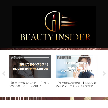
美容の基本
美容の基本
美
肌
【簡単にできるヘアケア！】美し
【美と健康の新習慣！】NMNで始
【
を
い髪に導くアイテムの使い方
めるアンチエイジングのすすめ
パ
ダ